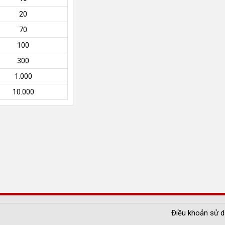
20
70
100
300
1.000
10.000
Điều khoản sử 