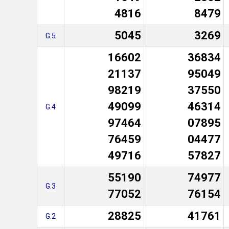
4816
8479
5045
3269
G.5
16602
36834
21137
95049
98219
37550
49099
46314
G.4
97464
07895
76459
04477
49716
57827
55190
74977
G.3
77052
76154
28825
41761
G.2