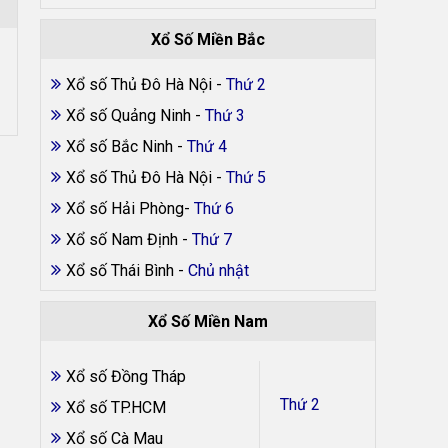
Xổ Số Miền Bắc
Xổ số Thủ Đô Hà Nội
-
Thứ 2
Xổ số Quảng Ninh
-
Thứ 3
Xổ số Bắc Ninh
-
Thứ 4
Xổ số Thủ Đô Hà Nội
-
Thứ 5
Xổ số Hải Phòng
-
Thứ 6
Xổ số Nam Định
-
Thứ 7
Xổ số Thái Bình
-
Chủ nhật
Xổ Số Miền Nam
Xổ số Đồng Tháp
Thứ 2
Xổ số TP.HCM
Xổ số Cà Mau