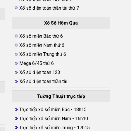
Xổ số điện toán thần tài thứ 7
Xổ Số Hôm Qua
Xổ số miền Bắc thứ 6
Xổ số miền Nam thứ 6
Xổ số miền Trung thứ 6
Mega 6/45 thứ 6
Xổ số điện toán 123
Xổ số điện toán thần tài
Tường Thuật trực tiếp
Trực tiếp xổ số miền Bắc
- 18h15
Trực tiếp xổ số miền Nam
- 16h10
Trực tiếp xổ số miền Trung
- 17h15