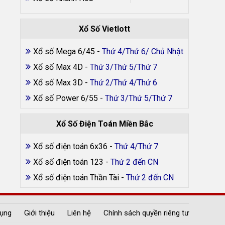
Xổ Số Vietlott
Xổ số Mega 6/45
-
Thứ 4/Thứ 6/ Chủ Nhật
Xổ số Max 4D
-
Thứ 3/Thứ 5/Thứ 7
Xổ số Max 3D
-
Thứ 2/Thứ 4/Thứ 6
Xổ số Power 6/55
-
Thứ 3/Thứ 5/Thứ 7
Xổ Số Điện Toán Miền Bắc
Xổ số điện toán 6x36
-
Thứ 4/Thứ 7
Xổ số điện toán 123
-
Thứ 2 đến CN
Xổ số điện toán Thần Tài
-
Thứ 2 đến CN
dụng
Giới thiệu
Liên hệ
Chính sách quyền riêng tư