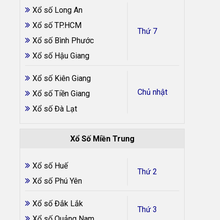
Xổ số Long An
Xổ số TP.HCM
Thứ 7
Xổ số Bình Phước
Xổ số Hậu Giang
Xổ số Kiên Giang
Chủ nhật
Xổ số Tiền Giang
Xổ số Đà Lạt
Xổ Số Miền Trung
Xổ số Huế
Thứ 2
Xổ số Phú Yên
Xổ số Đắk Lắk
Thứ 3
Xổ số Quảng Nam