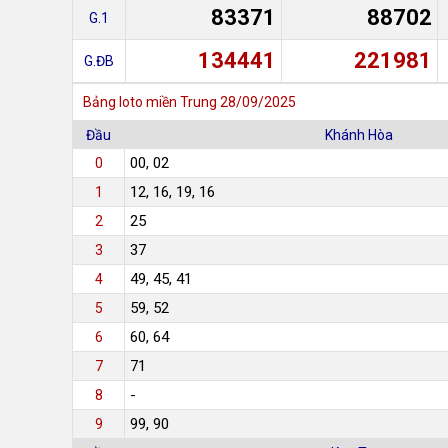
83371
88702
G.1
134441
221981
G.ĐB
Bảng loto miền Trung
28/09/2025
Đầu
Khánh Hòa
00, 02
0
12, 16, 19, 16
1
25
2
37
3
49, 45, 41
4
59, 52
5
60, 64
6
71
7
-
8
99, 90
9