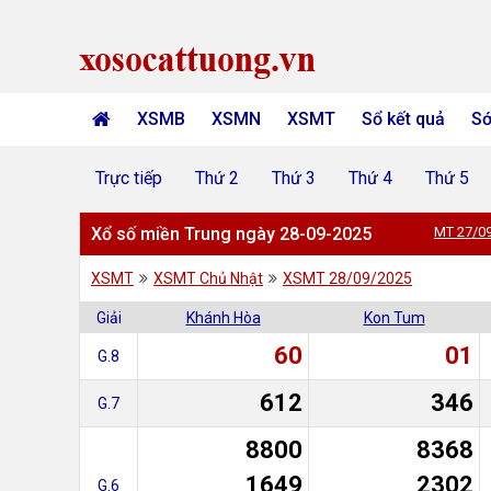
XSMB
XSMN
XSMT
Sổ kết quả
Sớ
Trực tiếp
Thứ 2
Thứ 3
Thứ 4
Thứ 5
Xổ số miền Trung ngày 28-09-2025
MT 27/0
XSMT
XSMT Chủ Nhật
XSMT 28/09/2025
Giải
Khánh Hòa
Kon Tum
60
01
G.8
612
346
G.7
8800
8368
1649
2302
G.6