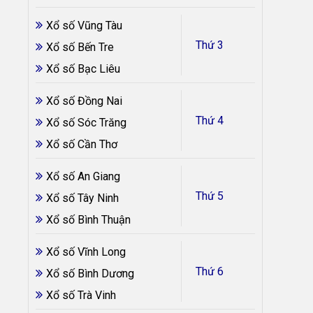
Xổ số Vũng Tàu
Thứ 3
Xổ số Bến Tre
Xổ số Bạc Liêu
Xổ số Đồng Nai
Thứ 4
Xổ số Sóc Trăng
Xổ số Cần Thơ
Xổ số An Giang
Thứ 5
Xổ số Tây Ninh
Xổ số Bình Thuận
Xổ số Vĩnh Long
Thứ 6
Xổ số Bình Dương
Xổ số Trà Vinh