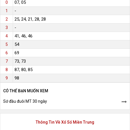
07, 05
0
-
1
25, 24, 21, 28, 28
2
-
3
41, 46, 46
4
54
5
69
6
73, 73
7
87, 80, 85
8
98
9
CÓ THỂ BẠN MUỐN XEM
Sớ đầu đuôi MT 30 ngày
Thông Tin Về Xổ Số Miền Trung