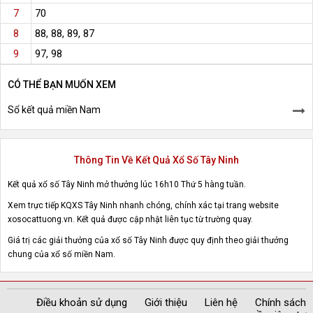
70
7
88, 88, 89, 87
8
97, 98
9
CÓ THỂ BẠN MUỐN XEM
Sổ kết quả miền Nam
Thông Tin Về Kết Quả Xổ Số Tây Ninh
Kết quả xổ số Tây Ninh mở thưởng lúc 16h10 Thứ 5 hàng tuần.
Xem trực tiếp KQXS Tây Ninh nhanh chóng, chính xác tại trang website
xosocattuong.vn. Kết quả được cập nhật liên tục từ trường quay.
Giá trị các giải thưởng của xổ số Tây Ninh được quy định theo giải thưởng
chung của xổ số miền Nam.
Điều khoản sử dụng
Giới thiệu
Liên hệ
Chính sách