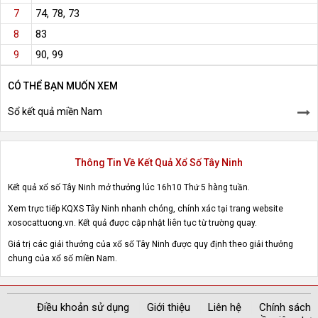
74, 78, 73
7
83
8
90, 99
9
CÓ THỂ BẠN MUỐN XEM
Sổ kết quả miền Nam
Thông Tin Về Kết Quả Xổ Số Tây Ninh
Kết quả xổ số Tây Ninh mở thưởng lúc 16h10 Thứ 5 hàng tuần.
Xem trực tiếp KQXS Tây Ninh nhanh chóng, chính xác tại trang website
xosocattuong.vn. Kết quả được cập nhật liên tục từ trường quay.
Giá trị các giải thưởng của xổ số Tây Ninh được quy định theo giải thưởng
chung của xổ số miền Nam.
Điều khoản sử dụng
Giới thiệu
Liên hệ
Chính sách