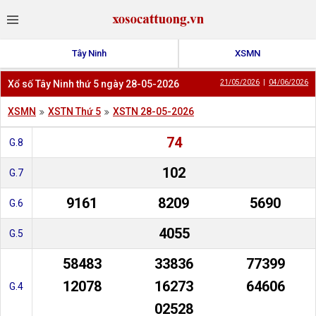
Tây Ninh
XSMN
Xổ số Tây Ninh thứ 5 ngày 28-05-2026
21/05/2026
|
04/06/2026
XSMN
XSTN Thứ 5
XSTN 28-05-2026
74
G.8
102
G.7
9161
8209
5690
G.6
4055
G.5
58483
33836
77399
12078
16273
64606
G.4
02528