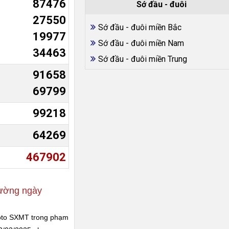
87476
Sớ đầu - đuôi
27550
Sớ đầu - đuôi miền Bắc
19977
Sớ đầu - đuôi miền Nam
34463
Sớ đầu - đuôi miền Trung
91658
69799
99218
64269
467902
Tường ngày
loto SXMT trong phạm