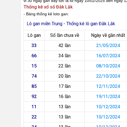
vi 30 ngày gần đây tức là từ ngày 10/02/2025 đến ngày 
Thống kê
xổ số Đắk Lắk
- Bảng thống kê loto gan:
Lô gan miền Trung - Thống kê lô gan Đắk Lắk
Lô gan
Số lần chưa về
Ngày về gần nhất
33
42 lần
21/05/2024
66
34 lần
16/07/2024
15
22 lần
08/10/2024
74
20 lần
22/10/2024
85
17 lần
12/11/2024
92
16 lần
19/11/2024
11
13 lần
10/12/2024
22
13 lần
10/12/2024