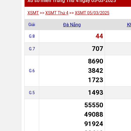
Xổ số miền Trung Thứ 4 ngày 05-03-2025
XSMT
>>
XSMT Thứ 4
>>
XSMT 05/03/2025
Đà Nẵng
K
Giải
44
G.8
707
G.7
8690
3842
G.6
1723
1493
G.5
55550
49088
91924