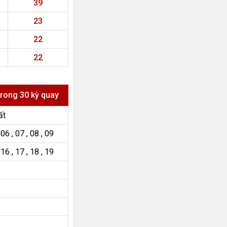
39
23
22
22
 trong 30 kỳ quay
ất
 06 , 07 , 08 , 09
 16 , 17 , 18 , 19