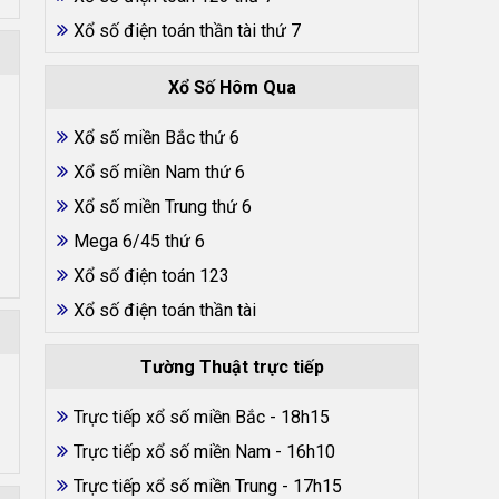
Xổ số điện toán thần tài thứ 7
Xổ Số Hôm Qua
Xổ số miền Bắc thứ 6
Xổ số miền Nam thứ 6
Xổ số miền Trung thứ 6
Mega 6/45 thứ 6
Xổ số điện toán 123
Xổ số điện toán thần tài
Tường Thuật trực tiếp
Trực tiếp xổ số miền Bắc
- 18h15
Trực tiếp xổ số miền Nam
- 16h10
Trực tiếp xổ số miền Trung
- 17h15