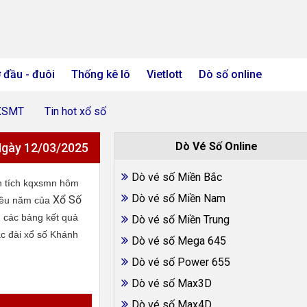
 đầu - đuôi
Thống kê lô
Vietlott
Dò số online
 XSMT
Tin hot xổ số
Dò Vé Số Online
Ngày 12/03/2025
Dò vé số Miền Bắc
n tích kqxsmn hôm
Dò vé số Miền Nam
Xổ Số
hiều năm
của
m các bảng kết quả
Dò vé số Miền Trung
ác đài xổ số Khánh
Dò vé số Mega 645
Dò vé số Power 655
Dò vé số Max3D
Dò vé số Max4D