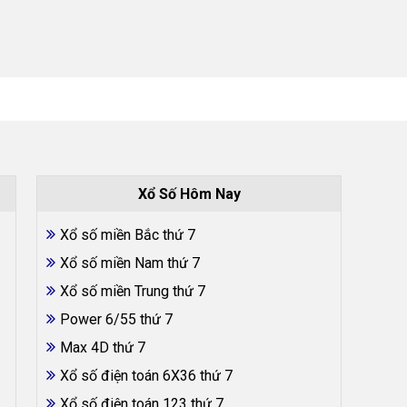
Xổ Số Hôm Nay
Xổ số miền Bắc thứ 7
Xổ số miền Nam thứ 7
Xổ số miền Trung thứ 7
Power 6/55 thứ 7
Max 4D thứ 7
Xổ số điện toán 6X36 thứ 7
Xổ số điện toán 123 thứ 7