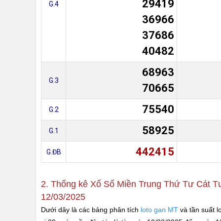
29419
G.4
36966
37686
40482
68963
G.3
70665
75540
G.2
58925
G.1
442415
G.ĐB
2. Thống kê Xổ Số Miền Trung Thứ Tư Cát 
12/03/2025
Dưới dây là các bảng phân tích
loto gan MT
và
tần suất 