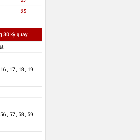
27
25
ng 30 kỳ quay
ất
 16 , 17 , 18 , 19
 56 , 57 , 58 , 59