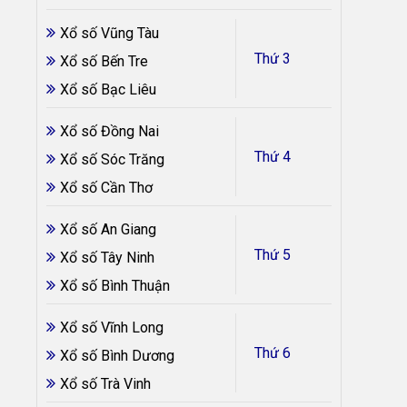
Xổ số Vũng Tàu
Thứ 3
Xổ số Bến Tre
Xổ số Bạc Liêu
Xổ số Đồng Nai
Thứ 4
Xổ số Sóc Trăng
Xổ số Cần Thơ
Xổ số An Giang
Thứ 5
Xổ số Tây Ninh
Xổ số Bình Thuận
Xổ số Vĩnh Long
Thứ 6
Xổ số Bình Dương
Xổ số Trà Vinh