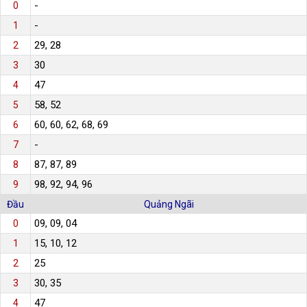
-
0
-
1
29, 28
2
30
3
47
4
58, 52
5
60, 60, 62, 68, 69
6
-
7
87, 87, 89
8
98, 92, 94, 96
9
Đầu
Quảng Ngãi
09, 09, 04
0
15, 10, 12
1
25
2
30, 35
3
47
4