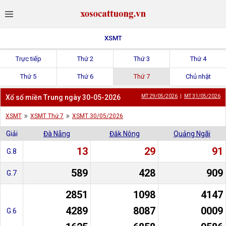
XSMT
Trực tiếp
Thứ 2
Thứ 3
Thứ 4
Thứ 5
Thứ 6
Thứ 7
Chủ nhật
Xổ số miền Trung ngày 30-05-2026
MT 29/05/2026
|
MT 31/05/2026
XSMT
XSMT Thứ 7
XSMT 30/05/2026
Giải
Đà Nẵng
Đắk Nông
Quảng Ngãi
13
29
91
G.8
589
428
909
G.7
2851
1098
4147
4289
8087
0009
G.6