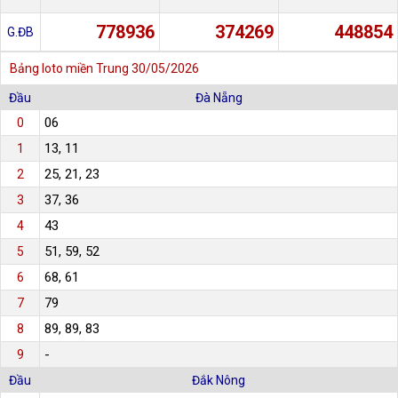
778936
374269
448854
G.ĐB
Bảng loto miền Trung
30/05/2026
Đầu
Đà Nẵng
06
0
13, 11
1
25, 21, 23
2
37, 36
3
43
4
51, 59, 52
5
68, 61
6
79
7
89, 89, 83
8
-
9
Đầu
Đắk Nông