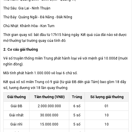
Thứ Sáu: Gia Lai - Ninh Thuận
Thứ Bảy: Quảng Ngãi - Đà Nẵng - Đắk Nông
Chủ Nhật: Khánh Hòa - Kon Tum
Thời gian quay số: bắt đầu từ 17h15 hàng ngày. Kết quả của đài nào sẽ được
mở thưởng tại trường quay của tỉnh đó.
2. Cơ cấu giải thưởng
Vé số truyền thống miền Trung phát hành loại vé với mệnh giá 10.000đ (mười
nghìn đồng).
Mỗi tỉnh phát hành 1.000.000 vé loại 6 chữ số.
Kết quả xổ số miền Trung có 9 giải (từ giải ĐB đến giải Tám) bao gồm 18 dãy
số, tương đương với 18 lần quay thưởng.
Giải thưởng
Tiền thưởng (VNĐ)
Trùng
Số lượng giải thưởng
Giải ĐB
2.000.000.000
6 số
01
Giải nhất
30.000.000
5 số
10
Giải nhì
15.000.000
5 số
10