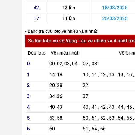
42
12 lần
18/03/2025
17
11 lần
25/03/2025
- Bảng tra cứu loto về nhiều và ít nhất
Số lần loto
xổ số Vũng Tàu
về nhiều và ít nhất tr
Đầu loto
Về nhiều nhất
Về ít nh
0
00, 02, 03, 04
07 , 08
1
14, 18
10 , 11 , 12 , 13 , 14 , 16 ,
2
20, 28
22
3
34, 36
37
4
40, 43
40 , 41 , 42 , 43 , 44 , 45 ,
5
53, 58
50 , 51 , 52 , 53 , 54 , 55 ,
6
60
61 , 64 , 66