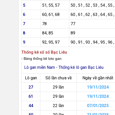
5
51, 55, 57
50 , 51 , 52 , 53 , 54 , 55 ,
6
60, 61, 68
60 , 61 , 62 , 63 , 64 , 65 ,
7
78
77
8
84, 85
89
9
92, 95, 97
90 , 91 , 93 , 94 , 95 , 96 ,
Thống kê
xổ số Bạc Liêu
- Bảng thống kê loto gan:
Lô gan miền Nam - Thống kê lô gan Bạc Liêu
Lô gan
Số lần chưa về
Ngày về gần nhất
27
29 lần
19/11/2024
61
29 lần
19/11/2024
44
22 lần
07/01/2025
50
20 lần
21/01/2025