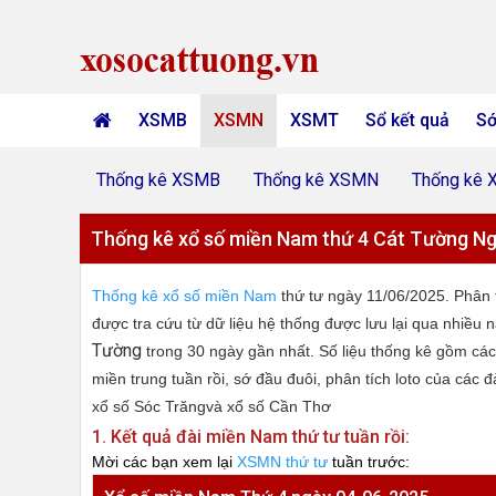
XSMB
XSMN
XSMT
Sổ kết quả
Sớ
Thống kê XSMB
Thống kê XSMN
Thống kê
Thống kê xổ số miền Nam thứ 4 Cát Tường N
Thống kê xổ số miền Nam
thứ tư ngày 11/06/2025. Phân
được tra cứu từ dữ liệu hệ thống
được lưu lại qua nhiều
Tường
trong 30 ngày gần nhất. Số liệu thống kê gồm các
miền trung tuần rồi,
sớ đầu đuôi,
phân tích loto của các 
xổ số Sóc Trăngvà xổ số Cần Thơ
1. Kết quả đài miền Nam thứ tư tuần rồi:
Mời các bạn xem lại
XSMN thứ tư
tuần trước: