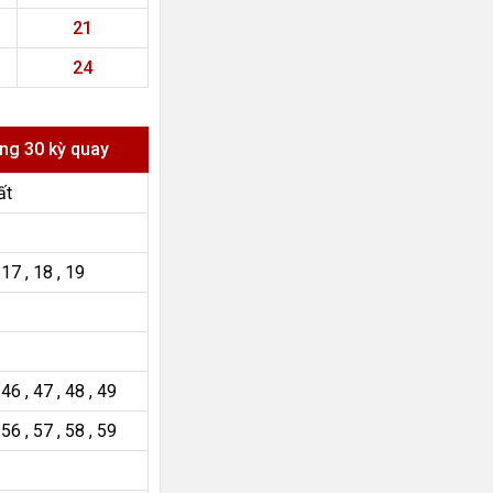
21
24
ong 30 kỳ quay
ất
 17 , 18 , 19
 46 , 47 , 48 , 49
 56 , 57 , 58 , 59