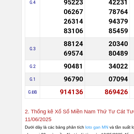
95223
42231
G.4
06267
78764
26314
94379
83106
85459
88124
20340
G.3
69574
80489
90481
34022
G.2
96790
07094
G.1
914136
869426
G.ĐB
2. Thống kê Xổ Số Miền Nam Thứ Tư Cát T
11/06/2025
Dưới dây là các bảng phân tích
loto gan MN
và
tần suất 