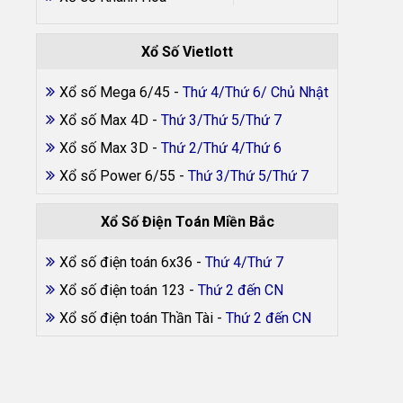
Xổ Số Vietlott
Xổ số Mega 6/45
-
Thứ 4/Thứ 6/ Chủ Nhật
Xổ số Max 4D
-
Thứ 3/Thứ 5/Thứ 7
Xổ số Max 3D
-
Thứ 2/Thứ 4/Thứ 6
Xổ số Power 6/55
-
Thứ 3/Thứ 5/Thứ 7
Xổ Số Điện Toán Miền Bắc
Xổ số điện toán 6x36
-
Thứ 4/Thứ 7
Xổ số điện toán 123
-
Thứ 2 đến CN
Xổ số điện toán Thần Tài
-
Thứ 2 đến CN