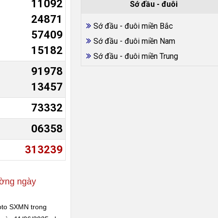
11092
Sớ đầu - đuôi
24871
Sớ đầu - đuôi miền Bắc
57409
Sớ đầu - đuôi miền Nam
15182
Sớ đầu - đuôi miền Trung
91978
13457
73332
06358
313239
ường ngày
loto SXMN trong