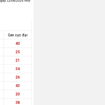
 ngày 11/06/2025 như
Gan cực đại
40
25
21
34
26
43
20
38