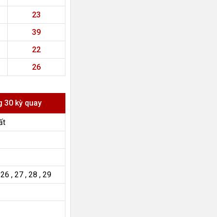
23
39
22
26
g 30 kỳ quay
ất
 26 , 27 , 28 , 29